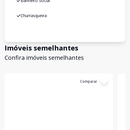
Banheiro Social
Churrasqueira
Imóveis semelhantes
Confira imóveis semelhantes
Cód:
4789
Comparar
Có