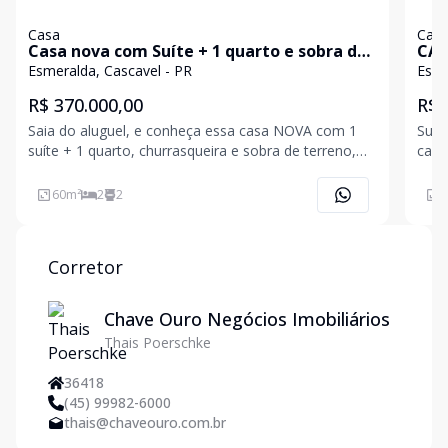
Casa
Cas
Casa nova com Suíte + 1 quarto e sobra de
CAS
terreno com churrasqueira
Esmeralda, Cascavel - PR
Esme
R$ 370.000,00
R$ 
Saia do aluguel, e conheça essa casa NOVA com 1
Sua 
suíte + 1 quarto, churrasqueira e sobra de terreno,
casa própria! Cheg
no Bairro Esmeralda, em Cascavel. Analisa Veículo
dese
como parte de entrada (financia pelo MCMV) ?
Vida
60
m²
2
2
6
Detalhes do Imóvel ?Área Construída: 60 m² bem
cabem no bolso
distri
co
Corretor
Chave Ouro Negócios Imobiliários
Thais Poerschke
36418
(45) 99982-6000
thais@chaveouro.com.br