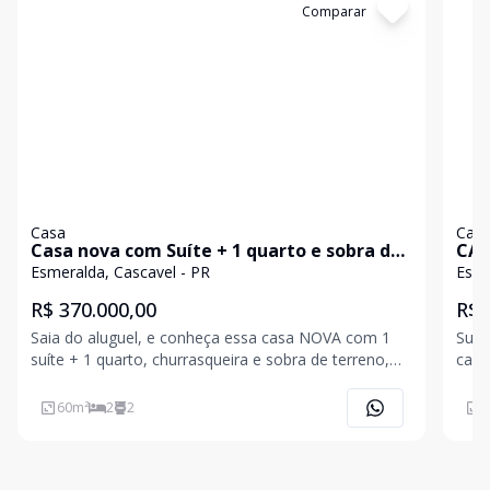
Cód:
4789
Comparar
Có
Casa
Cas
Casa nova com Suíte + 1 quarto e sobra de
CAS
terreno com churrasqueira
Esmeralda, Cascavel - PR
Esme
R$ 370.000,00
R$ 
Saia do aluguel, e conheça essa casa NOVA com 1
Sua 
suíte + 1 quarto, churrasqueira e sobra de terreno,
casa própria! Cheg
no Bairro Esmeralda, em Cascavel. Analisa Veículo
dese
como parte de entrada (financia pelo MCMV) ?
Vida
60
m²
2
2
6
Detalhes do Imóvel ?Área Construída: 60 m² bem
cabem no bolso
distri
co