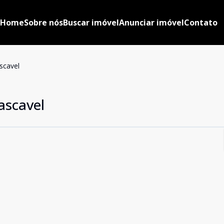
Home
Sobre nós
Buscar imóvel
Anunciar imóvel
Contato
scavel
ascavel