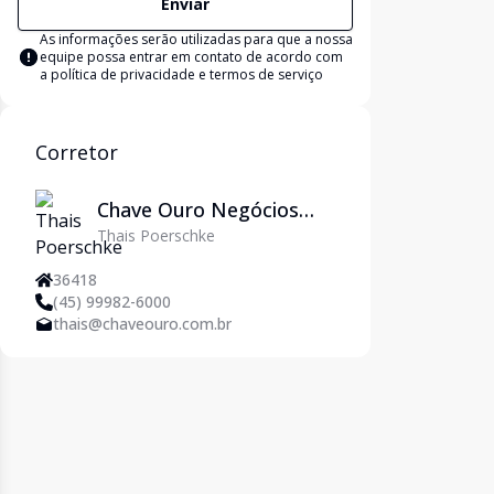
Enviar
As informações serão utilizadas para que a nossa
equipe possa entrar em contato de acordo com
a
política de privacidade e termos de serviço
Corretor
Chave Ouro Negócios
Thais Poerschke
Imobiliários
36418
(45) 99982-6000
thais@chaveouro.com.br