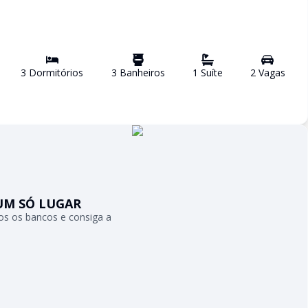
3
Dormitório
s
3
Banheiro
s
1
Suíte
2
Vaga
s
UM SÓ LUGAR
s os bancos e consiga a