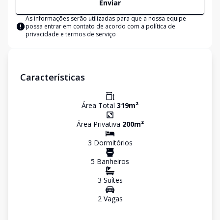
Enviar
As informações serão utilizadas para que a nossa equipe
possa entrar em contato de acordo com a
política de
privacidade e termos de serviço
Características
Área Total
319
m²
Área Privativa
200
m²
3
Dormitório
s
5
Banheiro
s
3
Suíte
s
2
Vaga
s