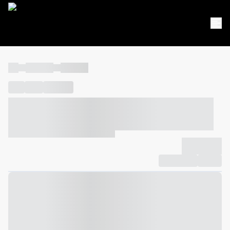
----
----- -----
----- -----
----
-----
---- ------
----- ----- -- ------ ---- ---- -- ----- ----- -----
--- ------
----- ----- -- ------ ----- ----- -- ------
-------------
Compartilhar
Favorito