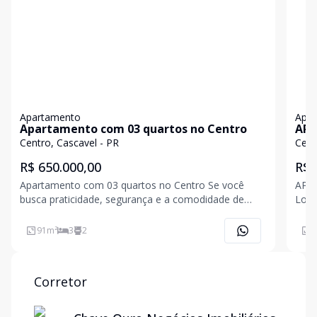
Apartamento
Apa
Apartamento com 03 quartos no Centro
AP
Centro, Cascavel - PR
Cent
R$ 650.000,00
R$ 
Apartamento com 03 quartos no Centro Se você
APA
busca praticidade, segurança e a comodidade de
Loca
fazer tudo a pé, este apartamento no Centro é a
Andar
escolha perfeita. More em uma localização
com 
91
m²
3
2
6
estratégica, cercado por vias binárias que garantem
acesso rápido
Corretor