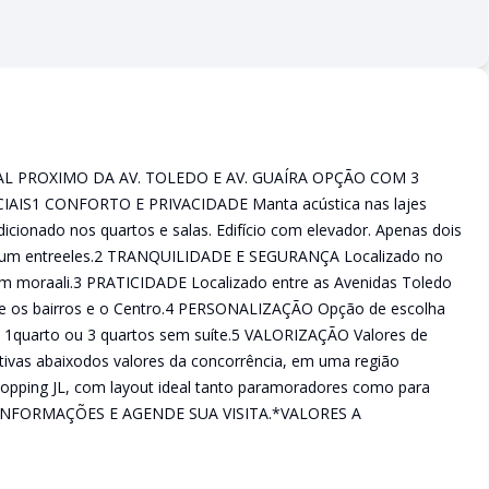
AL PROXIMO DA AV. TOLEDO E AV. GUAÍRA OPÇÃO COM 3
AIS1 CONFORTO E PRIVACIDADE Manta acústica nas lajes
dicionado nos quartos e salas. Edifício com elevador. Apenas dois
mum entreeles.2 TRANQUILIDADE E SEGURANÇA Localizado no
quem moraali.3 PRATICIDADE Localizado entre as Avenidas Toledo
ntre os bairros e o Centro.4 PERSONALIZAÇÃO Opção de escolha
 + 1quarto ou 3 quartos sem suíte.5 VALORIZAÇÃO Valores de
ivas abaixodos valores da concorrência, em uma região
hopping JL, com layout ideal tanto paramoradores como para
 INFORMAÇÕES E AGENDE SUA VISITA.*VALORES A