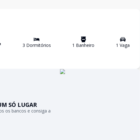
²
3
Dormitório
s
1
Banheiro
1
Vaga
UM SÓ LUGAR
s os bancos e consiga a