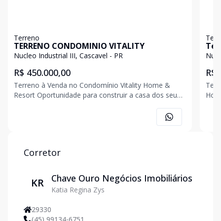
Terreno
Terr
TERRENO CONDOMINIO VITALITY
Nucleo Industrial III, Cascavel - PR
Nucle
R$ 450.000,00
R$ 
Terreno à Venda no Condomínio Vitality Home &
Terreno de
Resort Oportunidade para construir a casa dos seus
Home
sonhos em um dos condomínios mais desejados da
laze
região! Valor: R$ 450.000,00 Localização estratégica
mais
dentro do condomínio Ideal para projetos de al
prec
Corretor
Chave Ouro Negócios Imobiliários
KR
Katia Regina Zys
29330
(45) 99134-6751