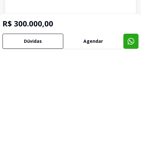
R$ 300.000,00
Dúvidas
Agendar
Imóveis semelhantes
Confira imóveis semelhantes
Cód:
TE1994
Comparar
Có