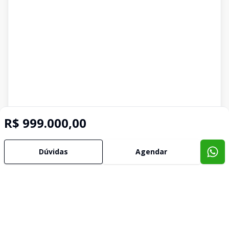
R$ 999.000,00
Imóveis semelhantes
Dúvidas
Agendar
Confira imóveis semelhantes
Cód:
TE1945
Comparar
Có