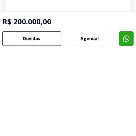
R$ 200.000,00
Dúvidas
Agendar
Imóveis semelhantes
Confira imóveis semelhantes
Cód:
TE0972
Comparar