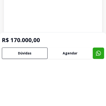
R$ 170.000,00
Imóveis semelhantes
Confira imóveis semelhantes
Dúvidas
Agendar
Cód:
4697
Comparar