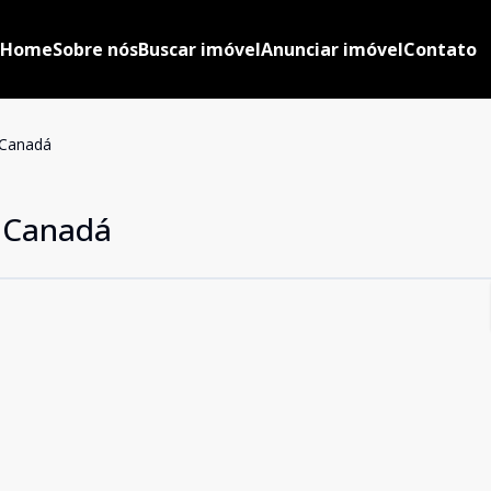
Home
Sobre nós
Buscar imóvel
Anunciar imóvel
Contato
 Canadá
- Canadá