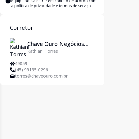
equipe possa entrar em contato de acordo com
a
política de privacidade e termos de serviço
Corretor
Chave Ouro Negócios
Kathiani Torres
Imobiliários
49059
(45) 99135-0296
torres@chaveouro.com.br