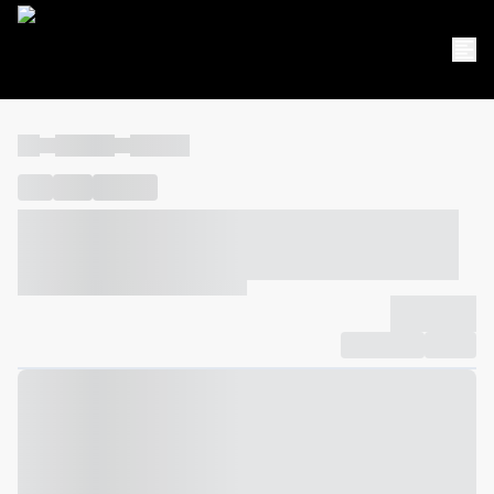
----
----- -----
----- -----
----
-----
---- ------
----- ----- -- ------ ---- ---- -- ----- ----- -----
--- ------
----- ----- -- ------ ----- ----- -- ------
-------------
Compartilhar
Favorito