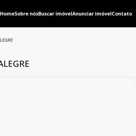
Home
Sobre nós
Buscar imóvel
Anunciar imóvel
Contato
ALEGRE
ALEGRE