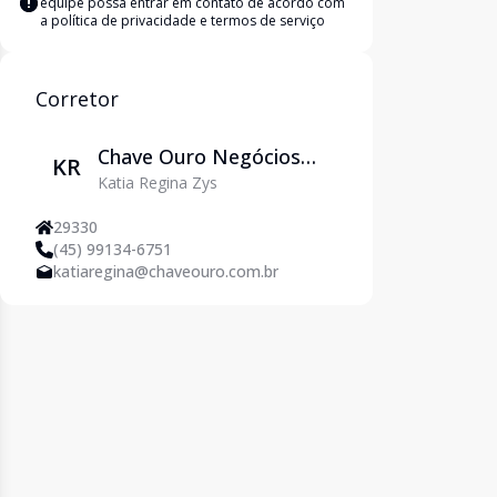
equipe possa entrar em contato de acordo com
a
política de privacidade e termos de serviço
Corretor
Chave Ouro Negócios
KR
Katia Regina Zys
Imobiliários
29330
(45) 99134-6751
katiaregina@chaveouro.com.br