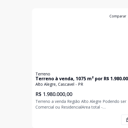
Cód:
TE1645
Comparar
Terreno
Terreno à venda, 1075 m² por R$ 1.980.00
- Alto Alegre - Cascavel/PR
Alto Alegre, Cascavel - PR
R$ 1.980.000,00
Terreno a venda Região Alto Alegre Podendo ser
Comercial ou ResidencialArea total -
1.075,00Dimensoes - 25x42,28Taxa de Ocupação
70%obs - Analisa permuta por imovel, casa ate 70
Agende sua visita.Faça sua proposta