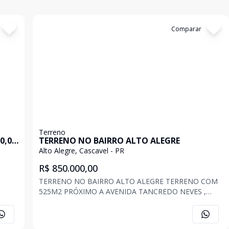
Cód:
TE1965
Comparar
Terreno
0,00
TERRENO NO BAIRRO ALTO ALEGRE
Alto Alegre, Cascavel - PR
R$ 850.000,00
TERRENO NO BAIRRO ALTO ALEGRE TERRENO COM
525M2 PRÓXIMO A AVENIDA TANCREDO NEVES ,
 -
COM FÁCIL ACESSO AS VIAS PRINCIPAIS , PERTO DE
0 mil.
POSTO DE COMBUSTÍVEL , MERCADOS, FARMÁCIAS ,
PANIFICADORAS E HOSPITAIS A CHAVE OURO é uma