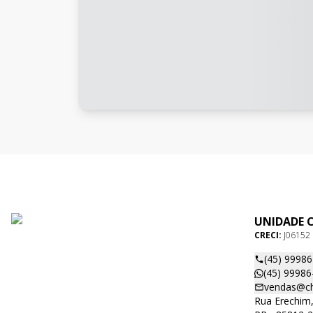
UNIDADE 
CRECI:
J06152
(45) 9998
(45) 99986
vendas@ch
Rua Erechim,