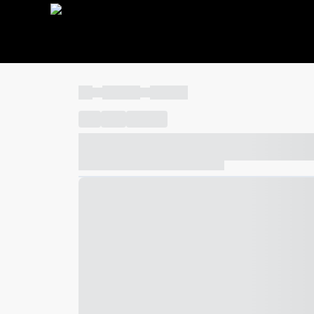
----
----- -----
----- -----
----
-----
---- ------
----- ----- -- ------ ---- ---- -- ---
----- ----- -- ------ ----- ----- -- ------