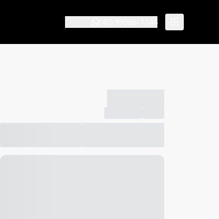
(45) 99986-1244
-------------
Compartilhar
Favorito