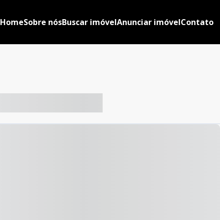
Home
Sobre nós
Buscar imóvel
Anunciar imóvel
Contato
-- ----- ----- --- ------