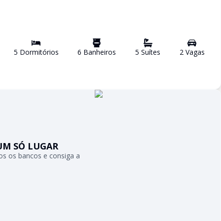
5
Dormitório
s
6
Banheiro
s
5
Suíte
s
2
Vaga
s
UM SÓ LUGAR
s os bancos e consiga a