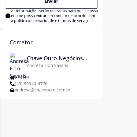
Enviar
As informações serão utilizadas para que a nossa
equipe possa entrar em contato de acordo com
a
política de privacidade e termos de serviço
Corretor
Chave Ouro Negócios
Andresa Fiori Savaris
Imobiliários
F44123
(45) 99940-4770
andresa@chaveouro.com.br