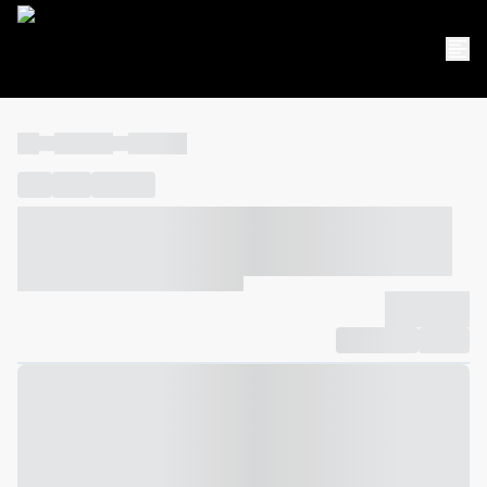
----
----- -----
----- -----
----
-----
---- ------
----- ----- -- ------ ---- ---- -- ----- ----- -----
--- ------
----- ----- -- ------ ----- ----- -- ------
-------------
Compartilhar
Favorito