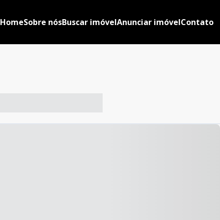
Home
Sobre nós
Buscar imóvel
Anunciar imóvel
Contato
-- ----- ----- --- ------