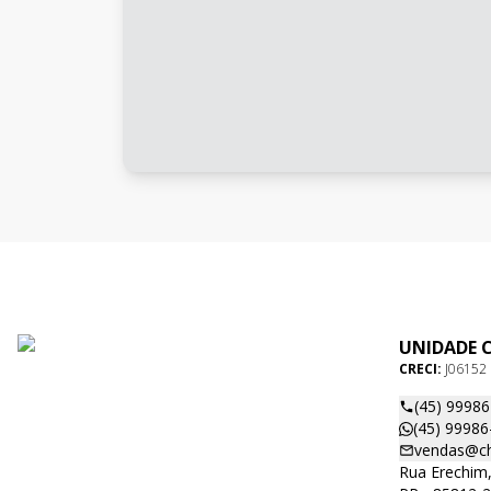
UNIDADE 
CRECI:
J06152
(45) 9998
(45) 99986
vendas@ch
Rua Erechim,