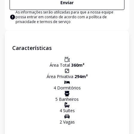
Enviar
As informações serão utilizadas para que a nossa equipe
possa entrar em contato de acordo com a
política de
privacidade e termos de serviço
Características
Área Total
360
m²
Área Privativa
294
m²
4
Dormitório
s
5
Banheiro
s
4
Suíte
s
2
Vaga
s