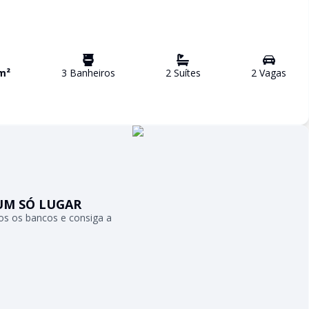
m²
3
Banheiro
s
2
Suíte
s
2
Vaga
s
UM SÓ LUGAR
s os bancos e consiga a