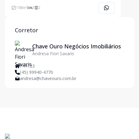
morar em uma das regiões mais desejadas, este
sobrado oferece o equilíbrio perfeito entre
198
m²
2
2
modernidade e conveniência. Situado em uma área
tranquila do Cancel
Corretor
Chave Ouro Negócios Imobiliários
Andresa Fiori Savaris
F44123
(45) 99940-4770
andresa@chaveouro.com.br