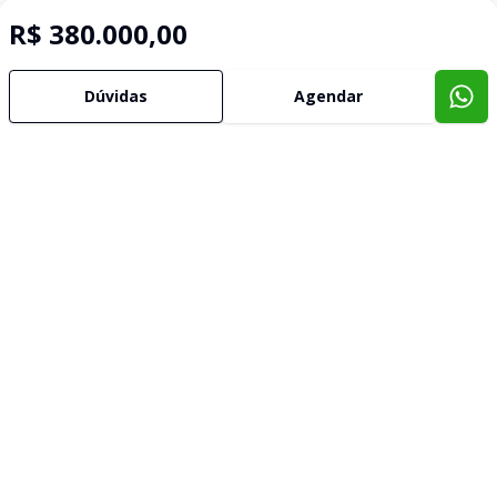
R$ 380.000,00
Dúvidas
Agendar
Imóveis semelhantes
Confira imóveis semelhantes
Cód:
4776
Comparar
Có