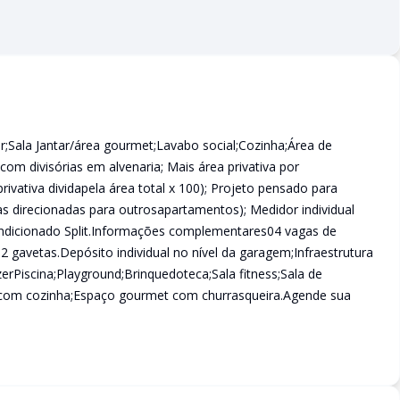
tar;Sala Jantar/área gourmet;Lavabo social;Cozinha;Área de
com divisórias em alvenaria; Mais área privativa por
rivativa dividapela área total x 100); Projeto pensado para
s direcionadas para outrosapartamentos); Medidor individual
condicionado Split.Informações complementares04 vagas de
2 gavetas.Depósito individual no nível da garagem;Infraestrutura
erPiscina;Playground;Brinquedoteca;Sala fitness;Sala de
s com cozinha;Espaço gourmet com churrasqueira.Agende sua