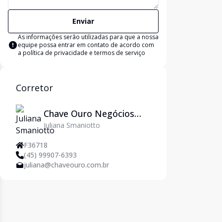
Enviar
As informações serão utilizadas para que a nossa
equipe possa entrar em contato de acordo com
a
política de privacidade e termos de serviço
Corretor
Chave Ouro Negócios
Juliana Smaniotto
Imobiliários
F36718
(45) 99907-6393
juliana@chaveouro.com.br