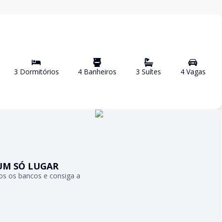
3
Dormitório
s
4
Banheiro
s
3
Suíte
s
4
Vaga
s
UM SÓ LUGAR
s os bancos e consiga a