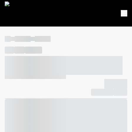
----
----- -----
----- -----
----
-----
---- ------
----- ----- -- ------ ---- ---- -- ----- ----- -----
--- ------
----- ----- -- ------ ----- ----- -- ------
-------------
Compartilhar
Favorito