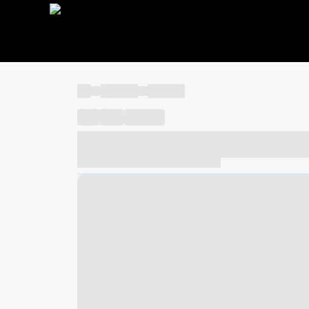
----
----- -----
----- -----
----
-----
---- ------
----- ----- -- ------ ---- ---- -- ---
----- ----- -- ------ ----- ----- -- ------