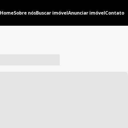
Home
Sobre nós
Buscar imóvel
Anunciar imóvel
Contato
-- ----- ----- --- ------