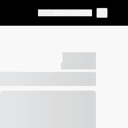
(45) 99986-1244
-------------
Compartilhar
Favorito