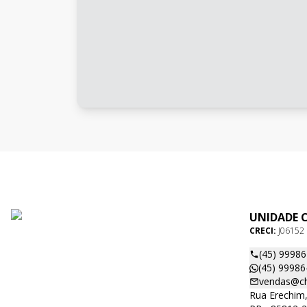
UNIDADE 
CRECI:
J06152
(45) 9998
(45) 99986
vendas@ch
Rua Erechim,