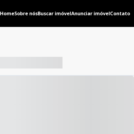
Home
Sobre nós
Buscar imóvel
Anunciar imóvel
Contato
-- ----- ----- --- ------