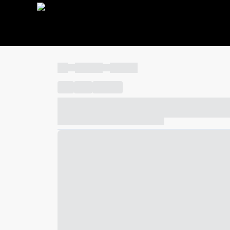
----
----- -----
----- -----
----
-----
---- ------
----- ----- -- ------ ---- ---- -- ---
----- ----- -- ------ ----- ----- -- ------