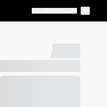
(45) 99986-1244
-------------
Compartilhar
Favorito