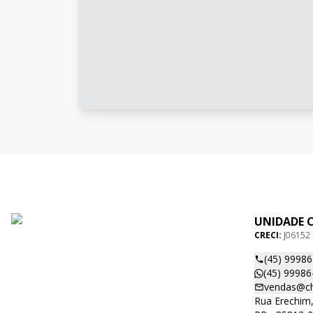
UNIDADE 
CRECI:
J06152
(45) 9998
(45) 99986
vendas@ch
Rua Erechim,