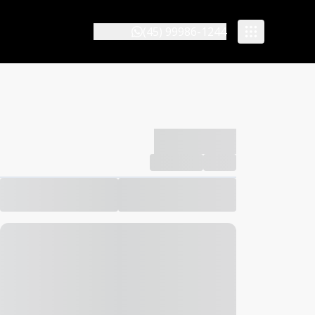
(45) 99986-1244
-------------
Compartilhar
Favorito