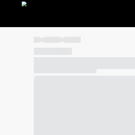
----
----- -----
----- -----
----
-----
---- ------
----- ----- -- ------ ---- ---- -- ---
----- ----- -- ------ ----- ----- -- ------