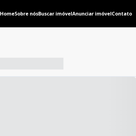
Home
Sobre nós
Buscar imóvel
Anunciar imóvel
Contato
-- ----- ----- --- ------