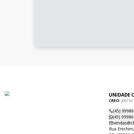
UNIDADE 
CRECI:
J06152
(45) 9998
(45) 99986
vendas@ch
Rua Erechim,