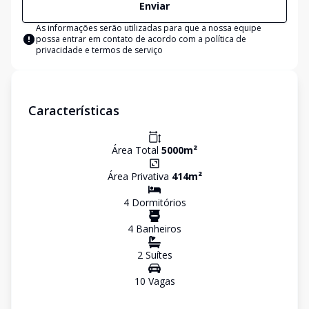
Enviar
As informações serão utilizadas para que a nossa equipe
possa entrar em contato de acordo com a
política de
privacidade e termos de serviço
Características
Área Total
5000
m²
Área Privativa
414
m²
4
Dormitório
s
4
Banheiro
s
2
Suíte
s
10
Vaga
s