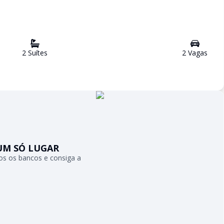
2
Suíte
s
2
Vaga
s
UM SÓ LUGAR
s os bancos e consiga a