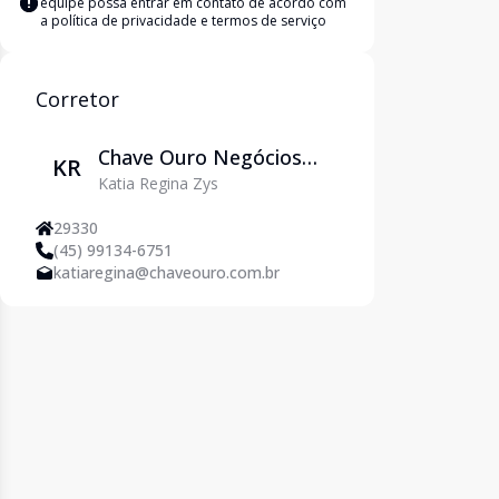
equipe possa entrar em contato de acordo com
a
política de privacidade e termos de serviço
Corretor
Chave Ouro Negócios
KR
Katia Regina Zys
Imobiliários
29330
(45) 99134-6751
katiaregina@chaveouro.com.br