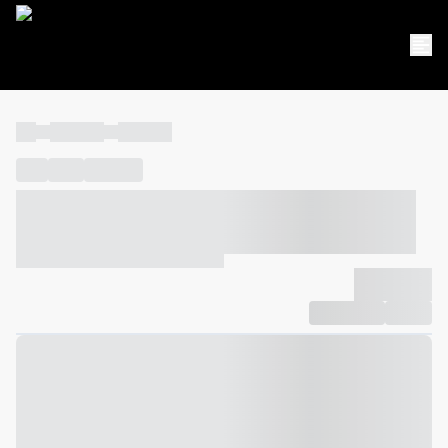
----
----- -----
----- -----
----
-----
---- ------
----- ----- -- ------ ---- ---- -- ----- ----- -----
--- ------
----- ----- -- ------ ----- ----- -- ------
-------------
Compartilhar
Favorito