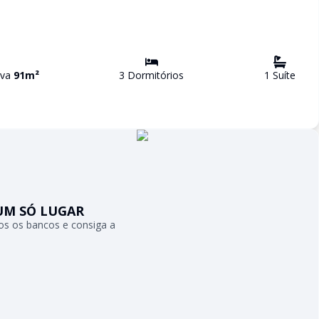
iva
91
m²
3
Dormitório
s
1
Suíte
UM SÓ LUGAR
s os bancos e consiga a