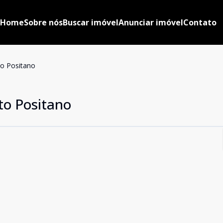
Home
Sobre nós
Buscar imóvel
Anunciar imóvel
Contato
o Positano
to Positano