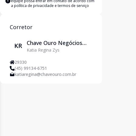
equipe possa entrar em contato de acordo com
a
política de privacidade e termos de serviço
Corretor
Chave Ouro Negócios
KR
Katia Regina Zys
Imobiliários
29330
(45) 99134-6751
katiaregina@chaveouro.com.br