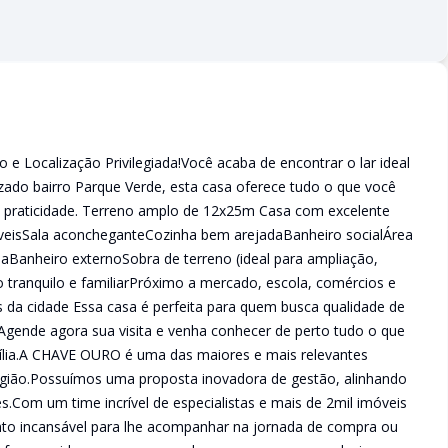
e Localização Privilegiada!Você acaba de encontrar o lar ideal
rizado bairro Parque Verde, esta casa oferece tudo o que você
e praticidade. Terreno amplo de 12x25m Casa com excelente
táveisSala aconcheganteCozinha bem arejadaBanheiro socialÁrea
Banheiro externoSobra de terreno (ideal para ampliação,
ro tranquilo e familiarPróximo a mercado, escola, comércios e
ias da cidade Essa casa é perfeita para quem busca qualidade de
Agende agora sua visita e venha conhecer de perto tudo o que
mília.A CHAVE OURO é uma das maiores e mais relevantes
egião.Possuímos uma proposta inovadora de gestão, alinhando
es.Com um time incrível de especialistas e mais de 2mil imóveis
o incansável para lhe acompanhar na jornada de compra ou