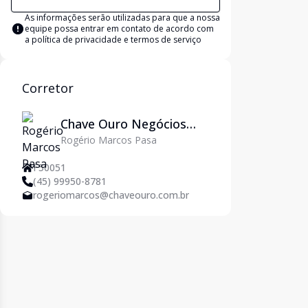
As informações serão utilizadas para que a nossa
equipe possa entrar em contato de acordo com
a
política de privacidade e termos de serviço
Corretor
Chave Ouro Negócios
Rogério Marcos Pasa
Imobiliários
F50051
(45) 99950-8781
rogeriomarcos@chaveouro.com.br