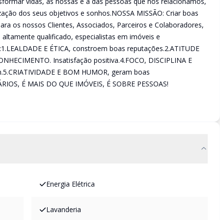
ormar vidas, as nossas e a das pessoas que nos relacionamos,
lização dos seus objetivos e sonhos.NOSSA MISSÃO: Criar boas
para os nossos Clientes, Associados, Parceiros e Colaboradores,
 altamente qualificado, especialistas em imóveis e
1.LEALDADE E ÉTICA, constroem boas reputações.2.ATITUDE
.CONHECIMENTO. Insatisfação positiva.4.FOCO, DISCIPLINA E
m.5.CRIATIVIDADE E BOM HUMOR, geram boas
ÁRIOS, É MAIS DO QUE IMÓVEIS, É SOBRE PESSOAS!
Energia Elétrica
Lavanderia