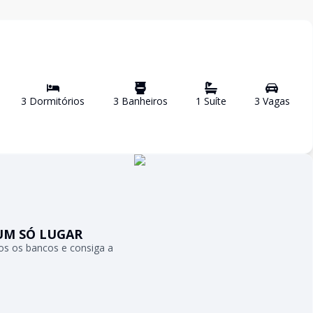
3
Dormitório
s
3
Banheiro
s
1
Suíte
3
Vaga
s
UM SÓ LUGAR
s os bancos e consiga a