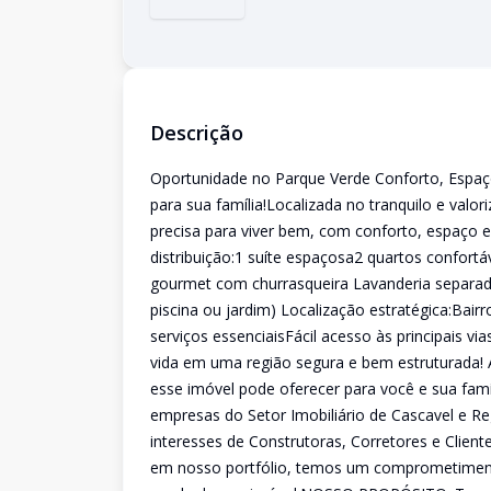
Descrição
Oportunidade no Parque Verde Conforto, Espaço 
para sua família!Localizada no tranquilo e valo
precisa para viver bem, com conforto, espaço 
distribuição:1 suíte espaçosa2 quartos confor
gourmet com churrasqueira Lavanderia separada
piscina ou jardim) Localização estratégica:Bair
serviços essenciaisFácil acesso às principais v
vida em uma região segura e bem estruturada! 
esse imóvel pode oferecer para você e sua fa
empresas do Setor Imobiliário de Cascavel e R
interesses de Construtoras, Corretores e Client
em nosso portfólio, temos um comprometiment