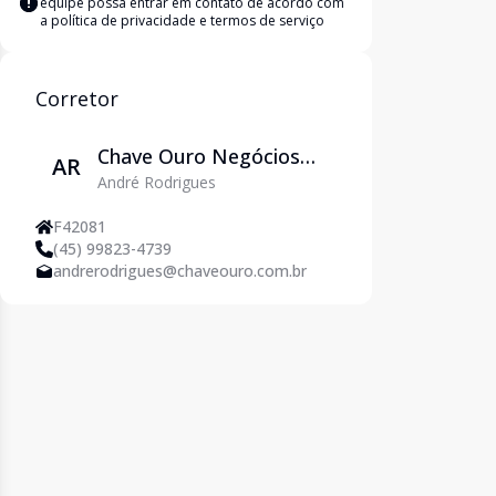
equipe possa entrar em contato de acordo com
a
política de privacidade e termos de serviço
Corretor
Chave Ouro Negócios
AR
André Rodrigues
Imobiliários
F42081
(45) 99823-4739
andrerodrigues@chaveouro.com.br