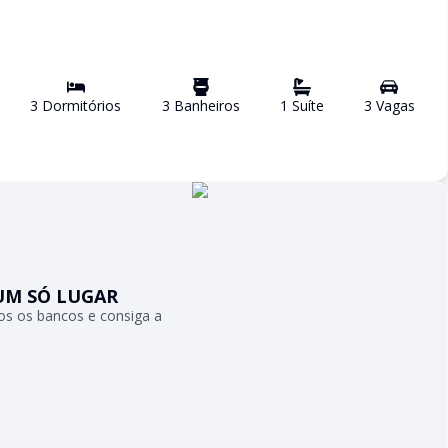
3
Dormitório
s
3
Banheiro
s
1
Suíte
3
Vaga
s
UM SÓ LUGAR
s os bancos e consiga a