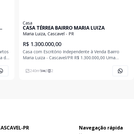
Casa
CASA TÉRREA BAIRRO MARIA LUIZA
Maria Luiza, Cascavel - PR
R$ 1.300.000,00
artos
Casa com Escritório Independente à Venda Bairro
ea de
Maria Luiza - Cascavel/PR R$ 1.300.000,00 Uma
em
excelente oportunidade para quem deseja unir
sua
conforto, espaço e praticidade, com um escritório
240
m²
3
2
m
totalmente independente da residência, ideal para
profissi
CASCAVEL-PR
Navegação rápida