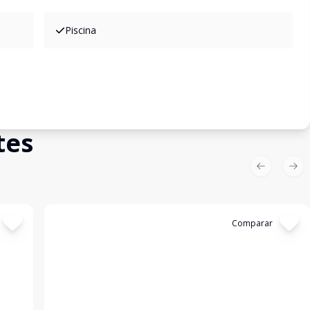
Piscina
tes
Previous sl
Nex
Cód:
4814
Comparar