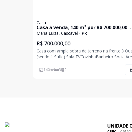
Casa
Casa à venda, 140 m² por R$ 700.000,00 -
Maria Luiza - Cascavel/PR
Maria Luiza, Cascavel - PR
R$ 700.000,00
Casa com ampla sobra de terreno na frente.3 Qu
(sendo 1 Suíte) Sala TVCozinhaBanheiro SocialÁr
Serviço 2 Vagas Garagem Coberta3 Vagas Garag
DescobertaSobra de terreno nos fundos.Agende 
140
m²
3
2
visita(Valor e disponibilidade, sujeito alteração se
UNIDADE 
CRECI:
J06152