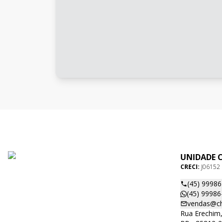
UNIDADE 
CRECI:
J06152
(45) 9998
(45) 99986
vendas@ch
Rua Erechim,