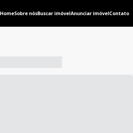
Home
Sobre nós
Buscar imóvel
Anunciar imóvel
Contato
-- ----- ----- --- ------