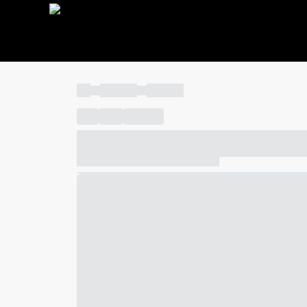
----
----- -----
----- -----
----
-----
---- ------
----- ----- -- ------ ---- ---- -- ---
----- ----- -- ------ ----- ----- -- ------