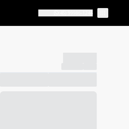
(45) 99986-1244
-------------
Compartilhar
Favorito