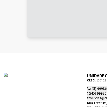
UNIDADE 
CRECI:
J06152
(45) 9998
(45) 99986
vendas@ch
Rua Erechim,