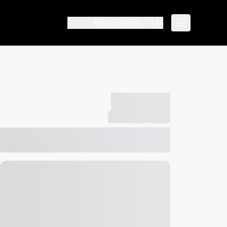
(45) 99986-1244
-------------
Compartilhar
Favorito