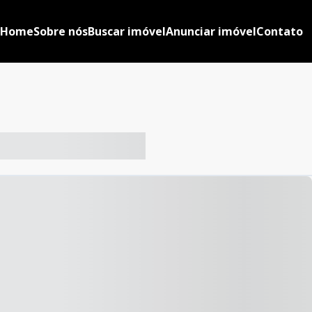
Home
Sobre nós
Buscar imóvel
Anunciar imóvel
Contato
-- ----- ----- --- ------