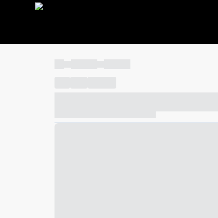
----
----- -----
----- -----
----
-----
---- ------
----- ----- -- ------ ---- ---- -- ---
----- ----- -- ------ ----- ----- -- ------