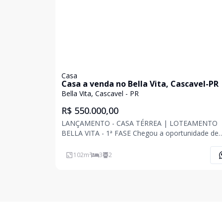
Casa
Casa a venda no Bella Vita, Cascavel-PR
Bella Vita, Cascavel - PR
R$ 550.000,00
LANÇAMENTO - CASA TÉRREA | LOTEAMENTO
BELLA VITA - 1ª FASE Chegou a oportunidade de
conquistar uma casa moderna, funcional e com
excelente padrão de acabamento! - Destaques do
102
m²
3
2
imóvel: - ? - 102 m² de área privativa (sem contar 
garagem) - 3 dor