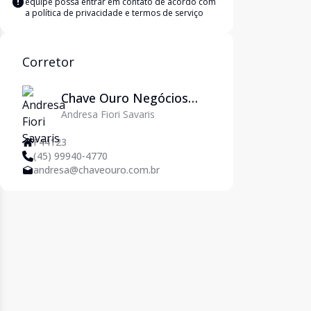
equipe possa entrar em contato de acordo com
a
política de privacidade e termos de serviço
Corretor
Chave Ouro Negócios
Andresa Fiori Savaris
Imobiliários
F44123
(45) 99940-4770
andresa@chaveouro.com.br