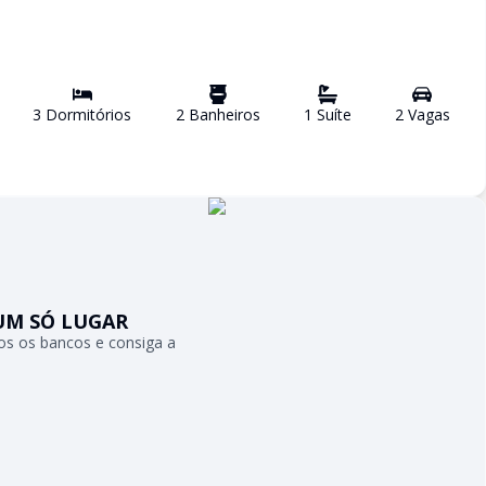
3
Dormitório
s
2
Banheiro
s
1
Suíte
2
Vaga
s
UM SÓ LUGAR
s os bancos e consiga a