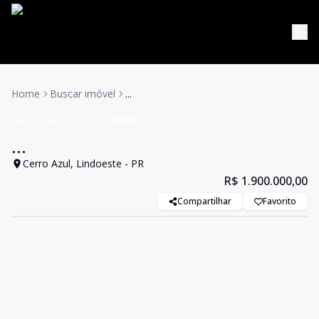
Home
Buscar imóvel
...
Área
Venda
Cód:
AR0008
...
Cerro Azul, Lindoeste - PR
R$ 1.900.000,00
Compartilhar
Favorito