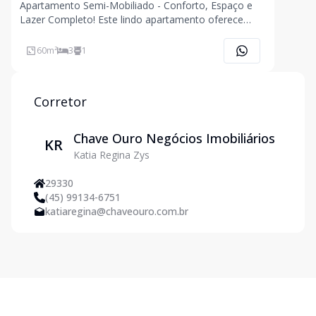
Apartamento Semi-Mobiliado - Conforto, Espaço e
Lazer Completo! Este lindo apartamento oferece
praticidade e bem-estar para você e sua família.
Descrição do imóvel: 3 quartos Sala de TV Sala de
60
m²
3
1
jantar Cozinha planejada Banheiro social com balcão
Corretor
Chave Ouro Negócios Imobiliários
KR
Katia Regina Zys
29330
(45) 99134-6751
katiaregina@chaveouro.com.br