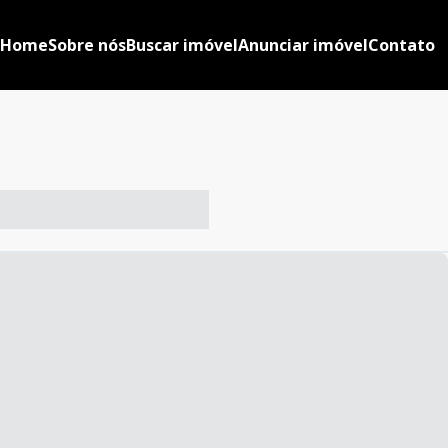
Home
Sobre nós
Buscar imóvel
Anunciar imóvel
Contato
-- ----- ----- --- ------