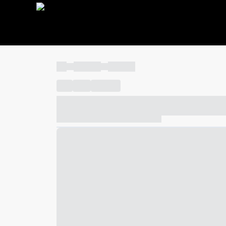
----
----- -----
----- -----
----
-----
---- ------
----- ----- -- ------ ---- ---- -- ---
----- ----- -- ------ ----- ----- -- ------