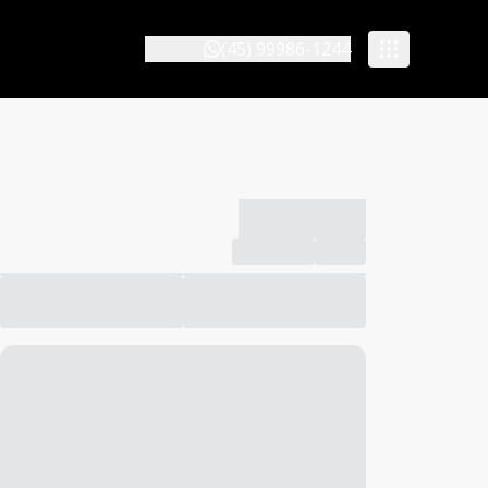
(45) 99986-1244
-------------
Compartilhar
Favorito