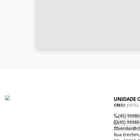
UNIDADE 
CRECI:
J06152
(45) 9998
(45) 99986
vendas@ch
Rua Erechim,