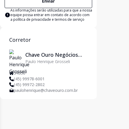
Enviar
As informações serão utilizadas para que a nossa
equipe possa entrar em contato de acordo com
a
política de privacidade e termos de serviço
Corretor
Chave Ouro Negócios
Paulo Henrique Grosseli
Imobiliários
54350
(45) 99978-6001
(45) 99972-2802
paulohenrique@chaveouro.com.br