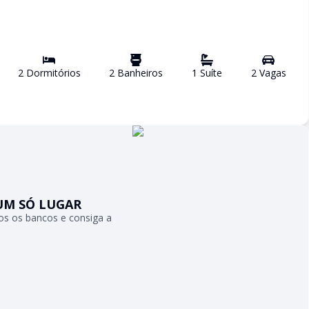
2
Dormitório
s
2
Banheiro
s
1
Suíte
2
Vaga
s
UM SÓ LUGAR
s os bancos e consiga a