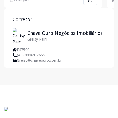
218
m²
4
3
recriam a harmonia entre a natureza e elegância dos
serv
bou
Elev
Corretor
Chave Ouro Negócios Imobiliários
Greisy Paini
F47590
(45) 99961-2655
Greisy@chaveouro.com.br