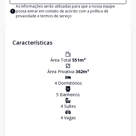
As informações serão utilizadas para que a nossa equipe
possa entrar em contato de acordo com a
política de
privacidade e termos de serviço
Características
Área Total
551
m²
Área Privativa
362
m²
4
Dormitório
s
5
Banheiro
s
4
Suíte
s
4
Vaga
s