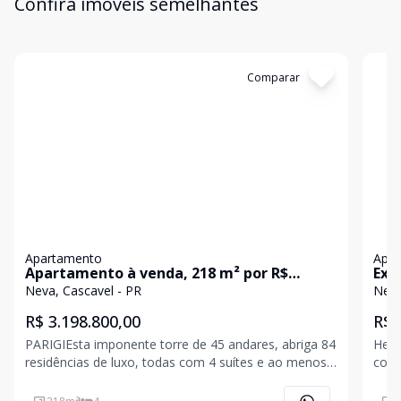
Confira imóveis semelhantes
Cód:
AP3190
Comparar
Có
Apartamento
Apa
Apartamento à venda, 218 m² por R$
Exc
3.198.800,00 - Neva - Cascavel/PR
Neva, Cascavel - PR
Neva
R$ 3.198.800,00
R$ 
PARIGIEsta imponente torre de 45 andares, abriga 84
Heri
residências de luxo, todas com 4 suítes e ao menos
cont
3 vagas de garagem.O lazer do Dallo Parigi encontra
apar
sua expressão em meio aos seus ambientes que
suít