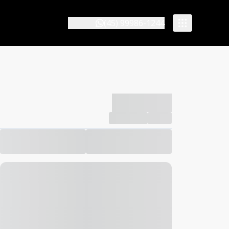
(45) 99986-1244
-------------
Compartilhar
Favorito