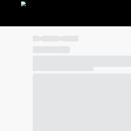
----
----- -----
----- -----
----
-----
---- ------
----- ----- -- ------ ---- ---- -- ---
----- ----- -- ------ ----- ----- -- ------