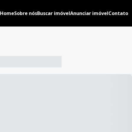
Home
Sobre nós
Buscar imóvel
Anunciar imóvel
Contato
-- ----- ----- --- ------