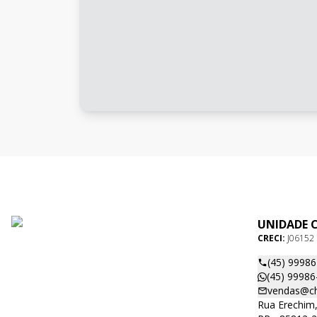
UNIDADE 
CRECI:
J06152
(45) 9998
(45) 99986
vendas@ch
Rua Erechim,