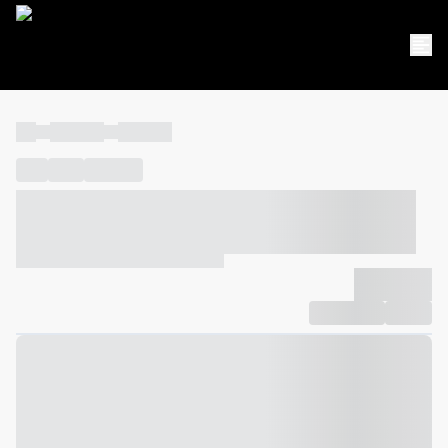
----
----- -----
----- -----
----
-----
---- ------
----- ----- -- ------ ---- ---- -- ----- ----- -----
--- ------
----- ----- -- ------ ----- ----- -- ------
-------------
Compartilhar
Favorito