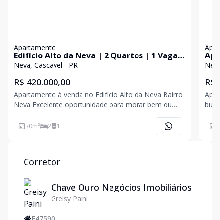
Apartamento
Apa
Edifício Alto da Neva | 2 Quartos | 1 Vaga
Apa
Coberta | R$ 420.000,00
Ne
Neva, Cascavel - PR
Neva
R$ 420.000,00
R$ 
Apartamento à venda no Edifício Alto da Neva Bairro
Apartamento Bai
Neva Excelente oportunidade para morar bem ou
busc
investir com segurança. Localizado no Edifício Alto da
apartame
Neva, o imóvel conta com ótima localização,
mode
70
m²
2
1
9
próximo a panificadora, academia, farmácia e escola,
aconchego. 1 suíte 
t
socia
Corretor
Chave Ouro Negócios Imobiliários
Greisy Paini
F47590