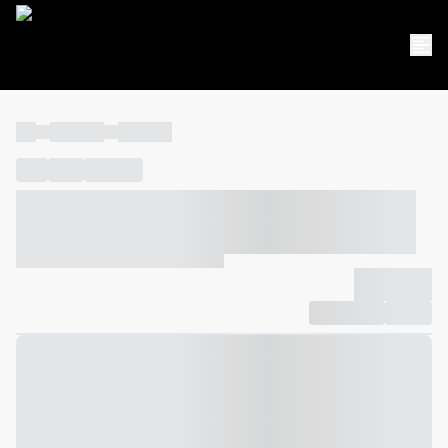
----
----- -----
----- -----
----
-----
---- ------
----- ----- -- ------ ---- ---- -- ----- ----- -----
--- ------
----- ----- -- ------ ----- ----- -- ------
-------------
Compartilhar
Favorito