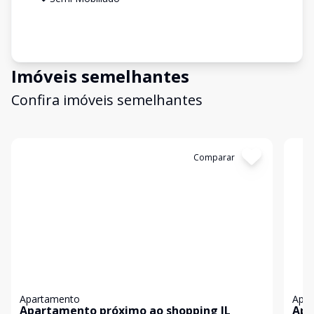
Imóveis semelhantes
Confira imóveis semelhantes
Cód:
4022
Comparar
Có
Apartamento
Apa
Apartamento próximo ao shopping JL
Apa