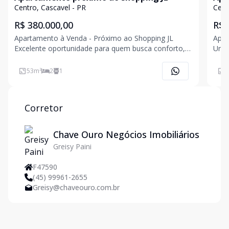
580
Centro, Cascavel - PR
Cent
R$ 380.000,00
R$ 
Apartamento à Venda - Próximo ao Shopping JL
Apar
Excelente oportunidade para quem busca conforto,
Unip
praticidade e ótima localização! Este apartamento
priv
conta com 2 quartos, 1 banheiro, elevador e 1 vaga
e um
53
m²
2
1
7
de garagem, oferecendo tudo o que você precisa
lava
para vive
cond
Corretor
Chave Ouro Negócios Imobiliários
Greisy Paini
F47590
(45) 99961-2655
Greisy@chaveouro.com.br