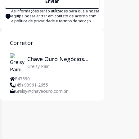
Enviar
As informações serão utilizadas para que a nossa
equipe possa entrar em contato de acordo com
a
política de privacidade e termos de serviço
Corretor
Chave Ouro Negócios
Greisy Paini
Imobiliários
F47590
(45) 99961-2655
Greisy@chaveouro.com.br