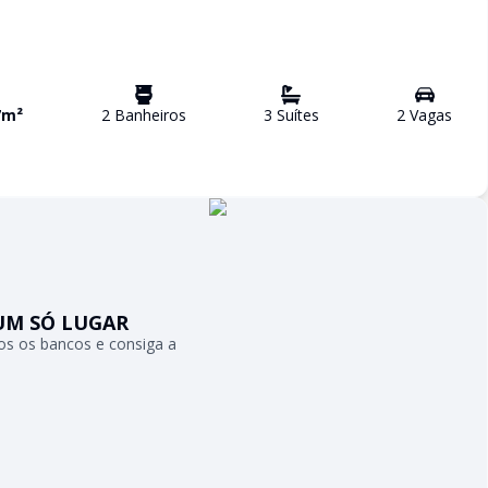
7
m²
2
Banheiro
s
3
Suíte
s
2
Vaga
s
UM SÓ LUGAR
s os bancos e consiga a