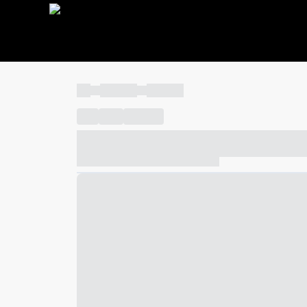
----
----- -----
----- -----
----
-----
---- ------
----- ----- -- ------ ---- ---- -- ---
----- ----- -- ------ ----- ----- -- ------