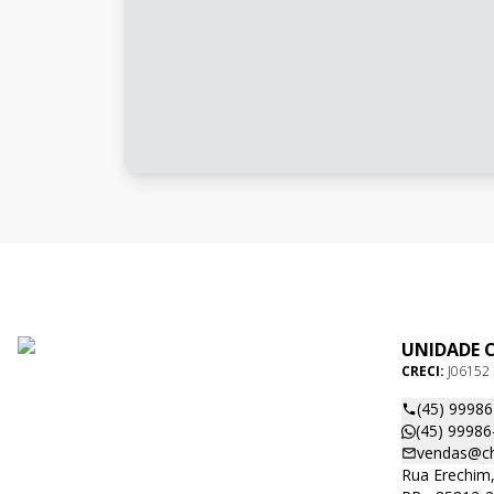
UNIDADE 
CRECI:
J06152
(45) 9998
(45) 99986
vendas@ch
Rua Erechim,